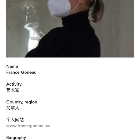
Name
France Goneau
Activity
艺术家
Country, region
加拿大
个人网站
www.francegoneau.ca
Biography