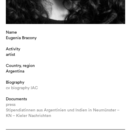
Name
Eugenia Bracony
Activity
artist
Country, region
Argentina
Biography
cv biography IAC
Documents
press
Stipendiatinnen aus Argentinien und Indien in Neumünster –
KN – Kieler Nachrichten