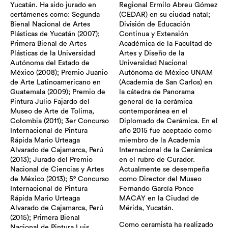
Yucatán. Ha sido jurado en
Regional Ermilo Abreu Gómez
certámenes como: Segunda
(CEDAR) en su ciudad natal;
Bienal Nacional de Artes
División de Educación
Plásticas de Yucatán (2007);
Continua y Extensión
Primera Bienal de Artes
Académica de la Facultad de
Plásticas de la Universidad
Artes y Diseño de la
Autónoma del Estado de
Universidad Nacional
México (2008); Premio Juanio
Autónoma de México UNAM
de Arte Latinoamericano en
(Academia de San Carlos) en
Guatemala (2009); Premio de
la cátedra de Panorama
Pintura Julio Fajardo del
general de la cerámica
Museo de Arte de Tolima,
contemporánea en el
Colombia (2011); 3er Concurso
Diplomado de Cerámica. En el
Internacional de Pintura
año 2015 fue aceptado como
Rápida Mario Urteaga
miembro de la Academia
Alvarado de Cajamarca, Perú
Internacional de la Cerámica
(2013); Jurado del Premio
en el rubro de Curador.
Nacional de Ciencias y Artes
Actualmente se desempeña
de México (2013); 5° Concurso
como Director del Museo
Internacional de Pintura
Fernando García Ponce
Rápida Mario Urteaga
MACAY en la Ciudad de
Alvarado de Cajamarca, Perú
Mérida, Yucatán.
(2015); Primera Bienal
Como ceramista ha realizado
Nacional de Pintura Luis