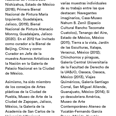
varias muestras individuales
Nishizahua, Estado de México
de su trabajo entre las que
(2018); Primera Bienal
destacan: Navegantes
Nacional de Pintura María
imaginarios, Casa-Museo
Izquierdo, Guadalajara,
Nahum B. Zenil (Espacio
Jalisco, (2019); Bienal
Cultural Rancho Tecomate
Nacional de Pintura Atanacio
Cuatolco), Tenango del Aire,
Monroy, Guadalajara, Jalisco
Estado de México, México
(2020). En el 2012 fue invitado
(2011); Tierra a la vista, Jardín
como curador a la Bienal de
de las Esculturas, Xalapa,
Beijing, China y como
Veracruz, México (2012);
Curador en Jefe de la
Chinchorros y piraguas,
muestra Acervos Artísticos de
Galería Central Universitaria
la Nación en la Galería de
de la Facultad de Derecho de
Palacio Nacional en la Ciudad
la UABJO, Oaxaca, Oaxaca,
de México.
México (2013), Viajes
Asimismo, ha sido miembro
Quiméricos, Galería Santiago
de los consejos de Artes
Corral, San Miguel Allende,
plásticas de la Ciudad de
Guanajuato, México (2014); Si
Puebla, Museo de Arte de la
yo descubriera América,
Ciudad de Zapopan, Jalisco,
Museo de Arte
México, la Galería de la
Contemporáneo Ateneo de
Academia de San Carlos de la
Yucatán-Fernando García