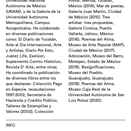
Universidad Nacional
Ponce, Mérida, Yucatán,
Autónoma de México
México (2014); Mar de poetas,
(UNAM), y de la Galería de la
Galería Juan Martín, Ciudad
Universidad Autónoma
de México (2015). Tres
Metropolitana, Campus
artistas- tres propuestas,
Azcapotzalco. Ha colaborado
Galería Corsica, Puerto
en diversas publicaciones
Vallarta, Jalisco, México
como: El Diario de Yucatán,
(2016). Poemas del Alma,
Arte al Día Internacional, Arte
Museo de Arte Popular (MAP),
y Artistas, Diario Por Esto,
Ciudad de México (2017).
Juárez Life, Exelsior,
Advocación, Museo del Barro,
Suplemento Centro Histórico,
Metepec, Estado de México
Revista D’ Arte, entre otras;
(2018). Resignificaciones,
Ha coordinado la publicación
Museo del Pueblo,
de diversos libros entre los
Guanajuato, Guanajuato
que destacan: Colección Pago
(2018). Poemas del Alma,
en Especie, recaudaciones
Museo Caja Real de la
1997-2002, Secretaría de
Universidad Autónoma de San
Hacienda y Crédito Público,
Luis Potosí (2020).
Talleres de Estampillas y
Valores (2002); Colección
INFO