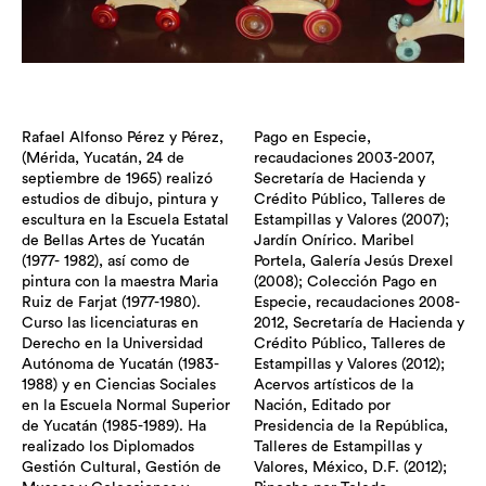
Rafael Alfonso Pérez y Pérez,
Pago en Especie,
(Mérida, Yucatán, 24 de
recaudaciones 2003-2007,
septiembre de 1965) realizó
Secretaría de Hacienda y
estudios de dibujo, pintura y
Crédito Público, Talleres de
escultura en la Escuela Estatal
Estampillas y Valores (2007);
de Bellas Artes de Yucatán
Jardín Onírico. Maribel
(1977- 1982), así como de
Portela, Galería Jesús Drexel
pintura con la maestra Maria
(2008); Colección Pago en
Ruiz de Farjat (1977-1980).
Especie, recaudaciones 2008-
Curso las licenciaturas en
2012, Secretaría de Hacienda y
Derecho en la Universidad
Crédito Público, Talleres de
Autónoma de Yucatán (1983-
Estampillas y Valores (2012);
1988) y en Ciencias Sociales
Acervos artísticos de la
en la Escuela Normal Superior
Nación, Editado por
de Yucatán (1985-1989). Ha
Presidencia de la República,
realizado los Diplomados
Talleres de Estampillas y
Gestión Cultural, Gestión de
Valores, México, D.F. (2012);