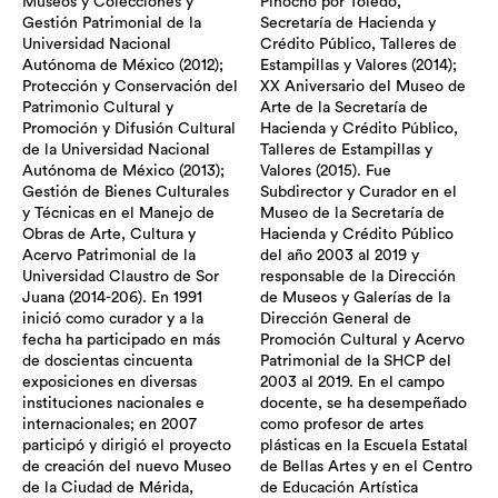
Museos y Colecciones y
Pinocho por Toledo,
Gestión Patrimonial de la
Secretaría de Hacienda y
Universidad Nacional
Crédito Público, Talleres de
Autónoma de México (2012);
Estampillas y Valores (2014);
Protección y Conservación del
XX Aniversario del Museo de
Patrimonio Cultural y
Arte de la Secretaría de
Promoción y Difusión Cultural
Hacienda y Crédito Público,
de la Universidad Nacional
Talleres de Estampillas y
Autónoma de México (2013);
Valores (2015). Fue
Gestión de Bienes Culturales
Subdirector y Curador en el
y Técnicas en el Manejo de
Museo de la Secretaría de
Obras de Arte, Cultura y
Hacienda y Crédito Público
Acervo Patrimonial de la
del año 2003 al 2019 y
Universidad Claustro de Sor
responsable de la Dirección
Juana (2014-206). En 1991
de Museos y Galerías de la
inició como curador y a la
Dirección General de
fecha ha participado en más
Promoción Cultural y Acervo
de doscientas cincuenta
Patrimonial de la SHCP del
exposiciones en diversas
2003 al 2019. En el campo
instituciones nacionales e
docente, se ha desempeñado
internacionales; en 2007
como profesor de artes
participó y dirigió el proyecto
plásticas en la Escuela Estatal
de creación del nuevo Museo
de Bellas Artes y en el Centro
de la Ciudad de Mérida,
de Educación Artística