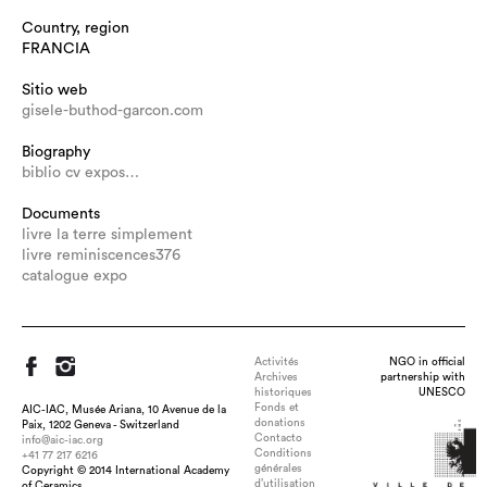
Country, region
FRANCIA
Sitio web
gisele-buthod-garcon.com
Biography
biblio cv expos…
Documents
livre la terre simplement
livre reminiscences376
catalogue expo
Activités
NGO in official
Archives
partnership with
historiques
UNESCO
Fonds et
AIC-IAC, Musée Ariana, 10 Avenue de la
donations
Paix, 1202 Geneva - Switzerland
Contacto
info@aic-iac.org
Conditions
+41 77 217 6216
générales
Copyright © 2014 International Academy
d’utilisation
of Ceramics