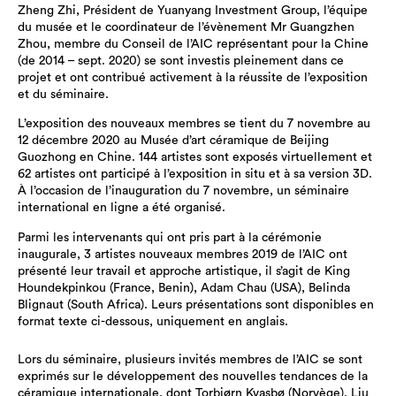
Zheng Zhi, Président de Yuanyang Investment Group, l’équipe
du musée et le coordinateur de l’évènement Mr Guangzhen
Zhou, membre du Conseil de l’AIC représentant pour la Chine
(de 2014 – sept. 2020) se sont investis pleinement dans ce
projet et ont contribué activement à la réussite de l’exposition
et du séminaire.
L’exposition des nouveaux membres se tient du 7 novembre au
12 décembre 2020 au Musée d’art céramique de Beijing
Guozhong en Chine. 144 artistes sont exposés virtuellement et
62 artistes ont participé à l’exposition in situ et à sa version 3D.
À l’occasion de l’inauguration du 7 novembre, un séminaire
international en ligne a été organisé.
Parmi les intervenants qui ont pris part à la cérémonie
inaugurale, 3 artistes nouveaux membres 2019 de l’AIC ont
présenté leur travail et approche artistique, il s’agit de King
Houndekpinkou (France, Benin), Adam Chau (USA), Belinda
Blignaut (South Africa).
Leurs présentations sont disponibles en
format texte ci-dessous, uniquement en anglais.
Lors du séminaire, plusieurs invités membres de l’AIC se sont
exprimés sur le développement des nouvelles tendances de la
céramique internationale, dont Torbjørn Kvasbø (Norvège), Liu