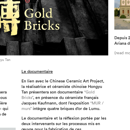
Depuis 
Ariana d
(read mo
gyu Tan
Le documentaire
En lien avec le Chinese Ceramic Art Project,
la réalisatrice et céramiste chinoise Hongyu
sera
Tan présentera son documentaire
“Gold
nous
Bricks”
, en présence du céramiste français
ière
Jacques Kaufmann, dont l’exposition
“MUR /
»
qui
murs”
intègre quatre briques d’or de Lumu.
a de
Le documentaire et la réflexion portée par les
deux intervenants sur les processus mis en
œuvre pour la fabrication de ces