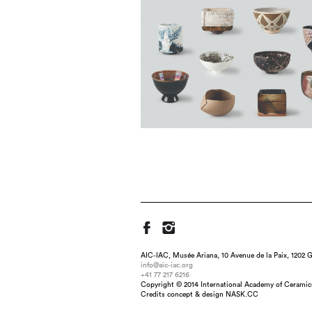
AIC-IAC, Musée Ariana, 10 Avenue de la Paix, 1202 G
info@aic-iac.org
+41 77 217 6216
Copyright © 2014 International Academy of Ceramic
Credits concept & design NASK.CC