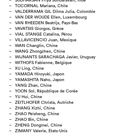
SUDHARSAN Priya Sundaravalli, Inde
TOCORNAL Mariana, Chile
VALDERRAMA GIL Dilma Julia, Colombie
VAN DER WOUDE Ellen, Luxembourg
VAN RHEEDEN Beatrijs, Pays-Bas
VAVATSIS Giorgos, Grèce
VIAL STANGE Catalina, Pérou
VILLAVICENCIO Juan, Mexique
WAN Changlin, Chine
WANG Zhongzhen, Chine
WIJNANTS SARACHAGA Javier, Uruguay
WITHOFS Fabienne, Belgique
XU Ling, Chine
YAMADA Hiroyuki, Japon
YAMASHITA Naho, Japon
YANG Zhan, Chine
YOON Sol, République de Corée
YU Hui, Chine
ZEITLHOFER Christa, Autriche
ZHANG Xizhi, Chine
ZHAO Peisheng, Chine
ZHAO Bin, Chine
ZHENG Dongmei, Chine
ZIMANY Valerie, États-Unis