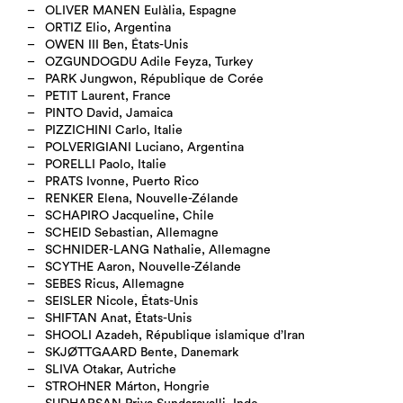
OLIVER MANEN Eulàlia, Espagne
ORTIZ Elio, Argentina
OWEN III Ben, États-Unis
OZGUNDOGDU Adile Feyza, Turkey
PARK Jungwon, République de Corée
PETIT Laurent, France
PINTO David, Jamaica
PIZZICHINI Carlo, Italie
POLVERIGIANI Luciano, Argentina
PORELLI Paolo, Italie
PRATS Ivonne, Puerto Rico
RENKER Elena, Nouvelle-Zélande
SCHAPIRO Jacqueline, Chile
SCHEID Sebastian, Allemagne
SCHNIDER-LANG Nathalie, Allemagne
SCYTHE Aaron, Nouvelle-Zélande
SEBES Ricus, Allemagne
SEISLER Nicole, États-Unis
SHIFTAN Anat, États-Unis
SHOOLI Azadeh, République islamique d’Iran
SKJØTTGAARD Bente, Danemark
SLIVA Otakar, Autriche
STROHNER Márton, Hongrie