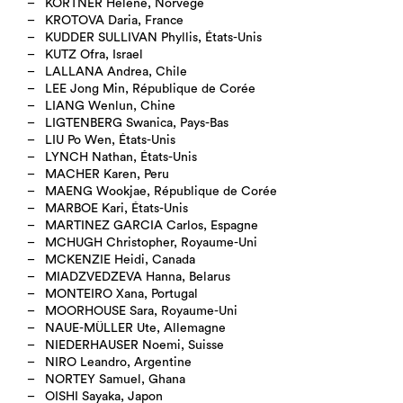
KORTNER Helene, Norvège
KROTOVA Daria, France
KUDDER SULLIVAN Phyllis, États-Unis
KUTZ Ofra, Israel
LALLANA Andrea, Chile
LEE Jong Min, République de Corée
LIANG Wenlun, Chine
LIGTENBERG Swanica, Pays-Bas
LIU Po Wen, États-Unis
LYNCH Nathan, États-Unis
MACHER Karen, Peru
MAENG Wookjae, République de Corée
MARBOE Kari, États-Unis
MARTINEZ GARCIA Carlos, Espagne
MCHUGH Christopher, Royaume-Uni
MCKENZIE Heidi, Canada
MIADZVEDZEVA Hanna, Belarus
MONTEIRO Xana, Portugal
MOORHOUSE Sara, Royaume-Uni
NAUE-MÜLLER Ute, Allemagne
NIEDERHAUSER Noemi, Suisse
NIRO Leandro, Argentine
NORTEY Samuel, Ghana
OISHI Sayaka, Japon