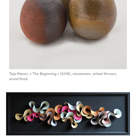
Teja Hlacer, « The Beginning » (2018), stoneware, wheel thrown,
wood fired.