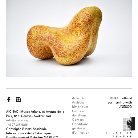
Activités
NGO in official
Archives
partnership with
historiques
UNESCO
Fonds et
AIC-IAC, Musée Ariana, 10 Avenue de la
donations
Paix, 1202 Geneva - Switzerland
Contact
info@aic-iac.org
Conditions
+41 77 217 6216
générales
Copyright © 2014 Académie
d’utilisation
Internationale de la Céramique
Credits concept & design NASK.CC