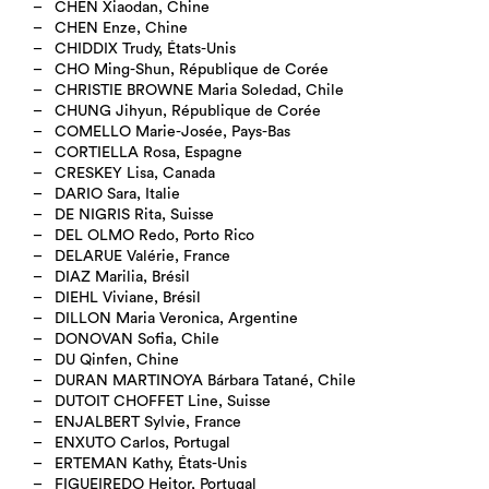
CHEN Xiaodan, Chine
CHEN Enze, Chine
CHIDDIX Trudy, États-Unis
CHO Ming-Shun, République de Corée
CHRISTIE BROWNE Maria Soledad, Chile
CHUNG Jihyun, République de Corée
COMELLO Marie-Josée, Pays-Bas
CORTIELLA Rosa, Espagne
CRESKEY Lisa, Canada
DARIO Sara, Italie
DE NIGRIS Rita, Suisse
DEL OLMO Redo, Porto Rico
DELARUE Valérie, France
DIAZ Marilia, Brésil
DIEHL Viviane, Brésil
DILLON Maria Veronica, Argentine
DONOVAN Sofia, Chile
DU Qinfen, Chine
DURAN MARTINOYA Bárbara Tatané, Chile
DUTOIT CHOFFET Line, Suisse
ENJALBERT Sylvie, France
ENXUTO Carlos, Portugal
ERTEMAN Kathy, États-Unis
FIGUEIREDO Heitor, Portugal