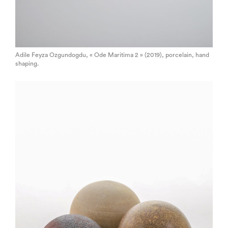
Adile Feyza Ozgundogdu, « Ode Maritima 2 » (2019), porcelain, hand
shaping.