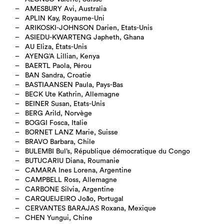
AMESBURY Avi, Australia
APLIN Kay, Royaume-Uni
ARIKOSKI-JOHNSON Darien, Etats-Unis
ASIEDU-KWARTENG Japheth, Ghana
AU Eliza, États-Unis
AYENG’A Lillian, Kenya
BAERTL Paola, Pérou
BAN Sandra, Croatie
BASTIAANSEN Paula, Pays-Bas
BECK Ute Kathrin, Allemagne
BEINER Susan, Etats-Unis
BERG Arild, Norvège
BOGGI Fosca, Italie
BORNET LANZ Marie, Suisse
BRAVO Barbara, Chile
BULEMBI Bul’s, République démocratique du Congo
BUTUCARIU Diana, Roumanie
CAMARA Ines Lorena, Argentine
CAMPBELL Ross, Allemagne
CARBONE Silvia, Argentine
CARQUEIJEIRO João, Portugal
CERVANTES BARAJAS Roxana, Mexique
CHEN Yungui, Chine