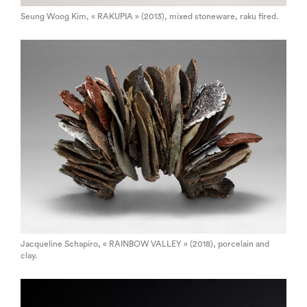
Seung Woog Kim, « RAKUPIA » (2013), mixed stoneware, raku fired.
Jacqueline Schapiro, « RAINBOW VALLEY » (2018), porcelain and
clay.