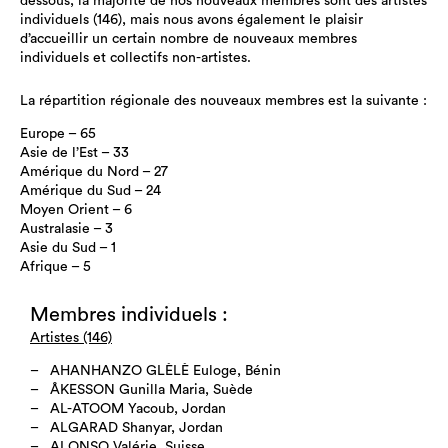
dessous, la majorité de nos nouveaux membres sont des artistes
individuels (146), mais nous avons également le plaisir
d’accueillir un certain nombre de nouveaux membres
individuels et collectifs non-artistes.
La répartition régionale des nouveaux membres est la suivante :
Europe – 65
Asie de l’Est – 33
Amérique du Nord – 27
Amérique du Sud – 24
Moyen Orient – 6
Australasie – 3
Asie du Sud – 1
Afrique – 5
Membres individuels :
Artistes (146)
AHANHANZO GLÈLÈ Euloge, Bénin
ÅKESSON Gunilla Maria, Suède
AL-ATOOM Yacoub, Jordan
ALGARAD Shanyar, Jordan
ALONSO Valérie, Suisse