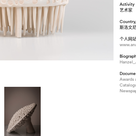
Activity
艺术家
Country,
斯洛文
个人网
www.ana
Biograp
Hanzel
Docume
Awards 
Catalog
Newspap