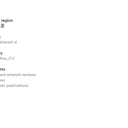
 region
尼亚
站
hanzel.si
hy
_Ana_CV
nts
and artwork reviews
ues
er publications