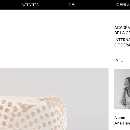
ACTIVITÉS
会员
- 会员登入
ACADÉM
DE LA 
INTERN
OF CER
INFO
Name
Ana Han