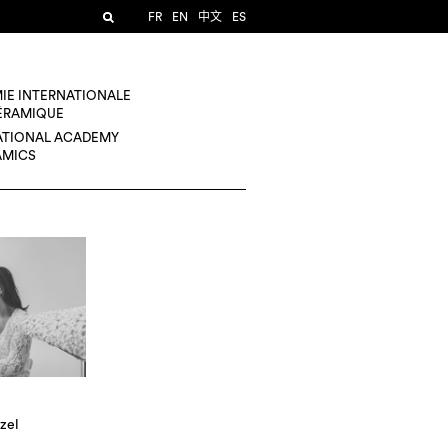
FR
EN
中文
ES
IE INTERNATIONALE
CÉRAMIQUE
ATIONAL ACADEMY
AMICS
zel