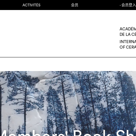
ACTIVITÉS
会员
- 会员登入
ACADÉM
DE LA 
INTERN
OF CER