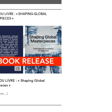
DU LIVRE : « SHAPING GLOBAL
IECES »
DU LIVRE : « Shaping Global
ieces »
re...)