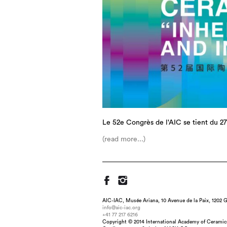
Le 52e Congrès de l'AIC se tient du 27
(read more...)
AIC-IAC, Musée Ariana, 10 Avenue de la Paix, 1202 G
info@aic-iac.org
+41 77 217 6216
Copyright © 2014 International Academy of Ceramic