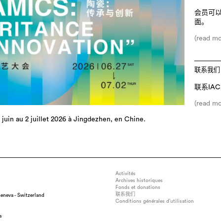
会员可
面。
(read mo
联系我们
联系IA
(read mo
 juin au 2 juillet 2026 à Jingdezhen, en Chine.
Activités
Archives historiques
Fonds et donations
联系我们
eneva - Switzerland
Conditions générales d’utilisation
s