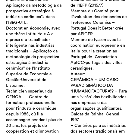
Aplicação da metodologia da
de l’IEFP (2015/7).
prospectiva estratégica à
Membre du Comité pour
indústria cerâmica”» dans
l’évaluation des demandes de
l’ISEG-UTL.
l´reférence Ceramics –
Doctorat en économie, avec
Portugal Does it Better crée
une thèse intitulée « A e-
par APICER.
mpresa e o trabalhador
Membre de lyason avec la
inteligente nas indústrias
coordination européenne en
tradicionais – Aplicação da
Italie pour la création au
metodologia da prospectiva
Portugal de l’Association
estratégica à indústria
AptCC-portugais des villes
cerâmica” de l’Instituto
céramiques.
Superior de Economia e
Auteur:
Gestão-Université de
CERÂMICA – UM CASO
Lisbonne.
PARADIGMÁTICO DA
Technicien superieur du
“HUMANOFACTURA”? – Para
CENCAL – Centre de
uma “visão” das flexibilidades
formation professionnelle
nas empresas e das
pour l’industrie céramique
organizações qualificantes,
depuis 1985, où il a
Caldas da Rainha, Cencal,
accompagné pendant plus de
1997
30 ans, les projets de
– Cenários para as indústrias
coopération et d’innovation
dos sectores tradicionais em