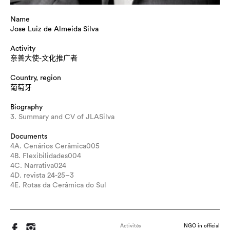
Name
Jose Luiz de Almeida Silva
Activity
亲善大使-文化推广者
Country, region
葡萄牙
Biography
3. Summary and CV of JLASilva
Documents
4A. Cenários Cerâmica005
4B. Flexibilidades004
4C. Narrativa024
4D. revista 24-25–3
4E. Rotas da Cerâmica do Sul
Activités
NGO in official