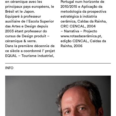
en céramique avec les
Portugal num horizonte de
principaux pays européens, le
2010/2015 e Aplicação da
Brésil et le Japon.
metodologia da prospectiva
Equiparé à professeur
estratégica à indústria
auxiliaire de l´Escola Superior
cerâmica, Caldas da Rainha,
das Artes e Design depuis
CRC CENCAL, 2004
2003 étant professeur do
– Narrativa – Projecto
cursus de Design produit –
www.rotasdacerâmica.pt,
céramique & verre.
edição CENCAL, Caldas da
Dans la première décennie de
Rainha, 2006
ce siècle a coordonné l’ projet
EQUAL – Tourisme industriel,
INFO