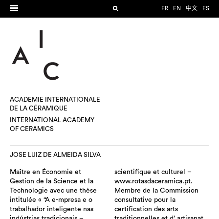
FR
EN
中文
ES
ACADÉMIE INTERNATIONALE
DE LA CÉRAMIQUE
INTERNATIONAL ACADEMY
OF CERAMICS
JOSE LUIZ DE ALMEIDA SILVA
Maître en Économie et
scientifique et culturel –
Gestion de la Science et la
www.rotasdaceramica.pt.
Technologie avec une thèse
Membre de la Commission
intitulée « “A e-mpresa e o
consultative pour la
trabalhador inteligente nas
certification des arts
indústrias tradicionais –
traditionnelles et d’ artisanat