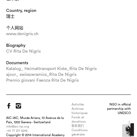
Country, region
瑞士
个人网站
www.denigris.ch
Biography
CV Rita De Nigris
Documents
Katalog_ Heimattransport Kiste_Rita De Nigris
ajour_ swissceramics_Rita De Nigris
Premio giovani Faenza Rita De Nigris
Activités
NGO in official
Archives
partnership with
historiques
UNESCO
Fonds et
AIC-IAC, Musée Ariana, 10 Avenue de la
donations
Paix, 1202 Geneva - Switzerland
联系我们
info@aic-iac.org
Conditions
+41 77 217 6216
Title : "ich werde kalt-kalt werde ich", dimension : per single
générales
Copyright © 2014 International Academy