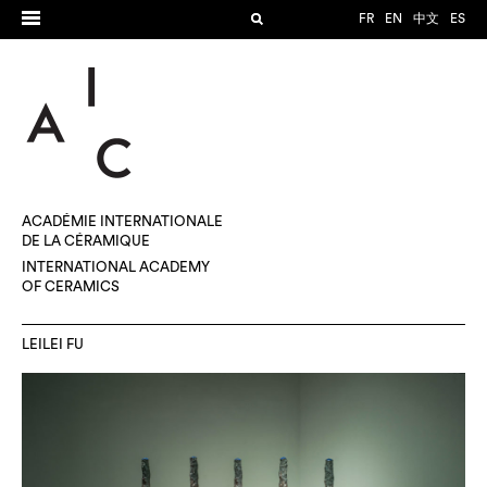
FR
EN
中文
ES
ACADÉMIE INTERNATIONALE
DE LA CÉRAMIQUE
INTERNATIONAL ACADEMY
OF CERAMICS
LEILEI FU