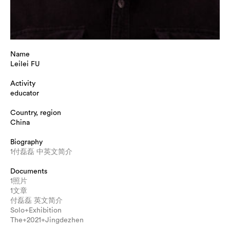
Name
Leilei FU
Activity
educator
Country, region
China
Biography
1付磊磊 中英文简介
Documents
1照片
1文章
付磊磊 英文简介
Solo+Exhibition
The+2021+Jingdezhen