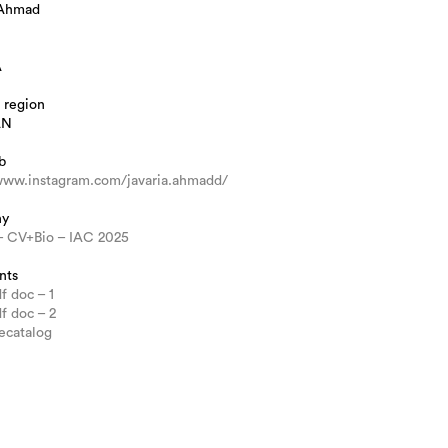
 Ahmad
A
 region
ÁN
b
/www.instagram.com/javaria.ahmadd/
hy
– CV+Bio – IAC 2025
nts
f doc – 1
f doc – 2
ecatalog