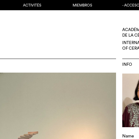
ACTIVITÉS
MIEMBROS
- ACCES
ACADÉM
DE LA 
INTERN
OF CER
INFO
Name