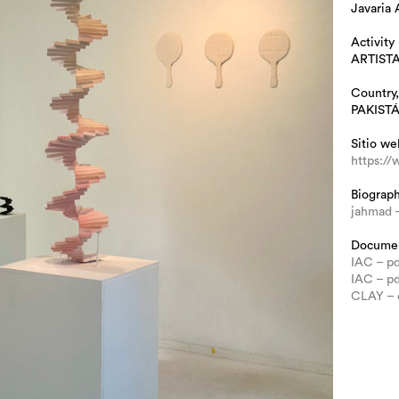
Javaria
Activity
ARTIST
Country,
PAKIST
Sitio we
https:/
Biograp
jahmad 
Docume
IAC – pd
IAC – pd
CLAY – 