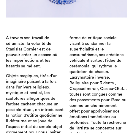
À travers son travail de
forme de critique sociale
céramiste, la volonté de
visant à condamner la
Stanislas Cornier est de
superficialité et le
pouvoir créer un espace où
consumérisme, ses créations
les imperfections et les
véhiculent surtout l’idée du
hasards se mêlent.
cérémonial qui rythme le
quotidien de chacun.
Objets magiques, tirés d’un
Lacrymatoire inversé,
imaginaire puisant à la fois
Reliquaire pour 3 dents ,
dans l’univers religieux,
Crapaud miroir, Oiseau-Œuf…
mystique et bestial, les
toutes sont conçues comme
sculptures allégoriques de
des pansements pour l’âme ou
l’artiste cachent chacune un
comme un cheminement
possible rituel, en introduisant
offert pour apprivoiser nos
la notion d’utilité quotidienne.
émotions immédiates ou
Il détourne et se joue de
profondes. Toute la recherche
l’aspect initial du simple objet
de l’artiste se concentre sur
d’ornement pour nous inviter