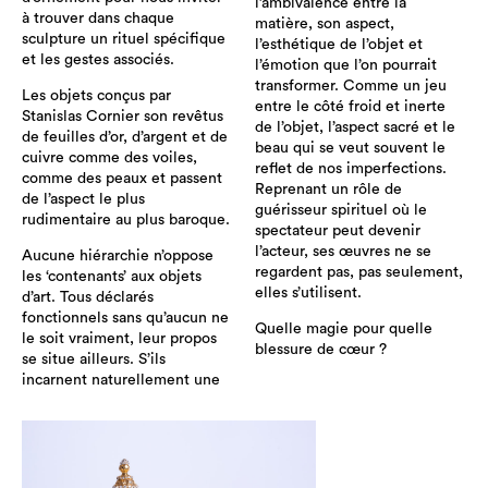
l’ambivalence entre la
à trouver dans chaque
matière, son aspect,
sculpture un rituel spécifique
l’esthétique de l’objet et
et les gestes associés.
l’émotion que l’on pourrait
transformer. Comme un jeu
Les objets conçus par
entre le côté froid et inerte
Stanislas Cornier son revêtus
de l’objet, l’aspect sacré et le
de feuilles d’or, d’argent et de
beau qui se veut souvent le
cuivre comme des voiles,
reflet de nos imperfections.
comme des peaux et passent
Reprenant un rôle de
de l’aspect le plus
guérisseur spirituel où le
rudimentaire au plus baroque.
spectateur peut devenir
l’acteur, ses œuvres ne se
Aucune hiérarchie n’oppose
regardent pas, pas seulement,
les ‘contenants’ aux objets
elles s’utilisent.
d’art. Tous déclarés
fonctionnels sans qu’aucun ne
Quelle magie pour quelle
le soit vraiment, leur propos
blessure de cœur ?
se situe ailleurs. S’ils
incarnent naturellement une