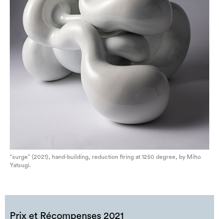
“surge” (2021), hand-building, reduction firing at 1250 degree, by Miho
Yatsugi.
Prix et Récompenses 2021