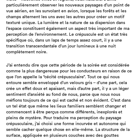
particulièrement observer les nouveaux paysages d’un point de
vue aérien, en les survolant en avion, lorsque les forêts et les
champs alternent les uns avec les autres pour créer un motif
texturé unique. La lumière et la nature de sa dispersion dans
l’espace constituent également un aspect très important de ma
perception de l’environnement. Le crépuscule est un état très
spécifique où, dans un laps de temps assez court, il y a une
transition transcendantale d’un jour lumineux à une nuit
complètement noire.
J’ai entendu dire que cette période de la soirée est considérée
comme la plus dangereuse pour les conducteurs en raison de ce
que l’on appelle la “cécité crépusculaire”. Tout ce qui nous
entoure semble enveloppé d’un velours gris – d’une part, cela
crée un effet doux et apaisant, mais d’autre part, il y a un léger
sentiment d’anxiété au fond de nous, parce que nous nous
méfions toujours de ce qui est caché et non évident. C’est dans
un tel état que même les lieux familiers semblent changer et
commencent à être perçus comme différents, inexplorés et
pleins de mystère. Pour traduire ma perception du paysage
crépusculaire, j’ai choisi une forme incurvée et autonome qui
semble cacher quelque chose en elle-même. La structure de la
surface, appliquée en plusieurs couches avec des gouttes