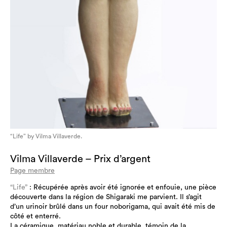
“Life” by Vilma Villaverde.
Vilma Villaverde – Prix d’argent
Page membre
“Life”
: Récupérée après avoir été ignorée et enfouie, une pièce
découverte dans la région de Shigaraki me parvient. Il s’agit
d’un urinoir brûlé dans un four noborigama, qui avait été mis de
côté et enterré.
La céramique, matériau noble et durable, témoin de la